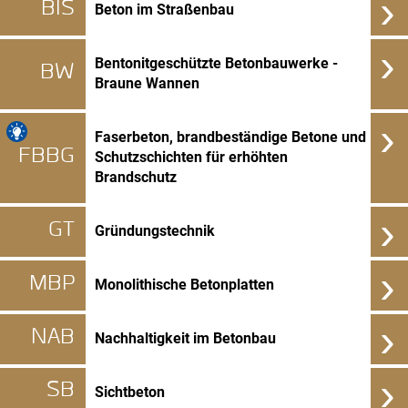
›
BIS
Beton im Straßenbau
›
Bentonitgeschützte Betonbauwerke -
BW
Braune Wannen
›
Faserbeton, brandbeständige Betone und
FBBG
Schutzschichten für erhöhten
Brandschutz
›
GT
Gründungstechnik
›
MBP
Monolithische Betonplatten
›
NAB
Nachhaltigkeit im Betonbau
›
SB
Sichtbeton