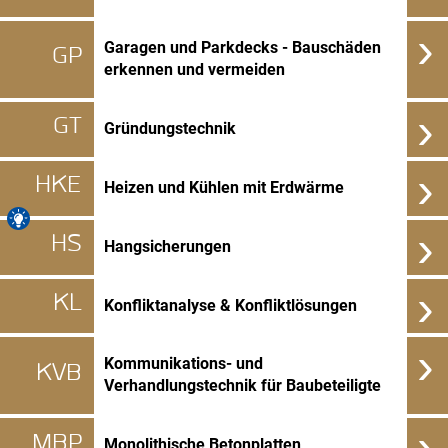
›
Garagen und Parkdecks - Bauschäden
GP
erkennen und vermeiden
›
GT
Gründungstechnik
›
HKE
Heizen und Kühlen mit Erdwärme
›
HS
Hangsicherungen
›
KL
Konfliktanalyse & Konfliktlösungen
›
Kommunikations- und
KVB
Verhandlungstechnik für Baubeteiligte
›
MBP
Monolithische Betonplatten