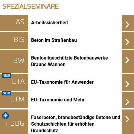
SPEZIALSEMINARE
›
AS
Arbeitssicherheit
›
BIS
Beton im Straßenbau
›
Bentonitgeschützte Betonbauwerke -
BW
Braune Wannen
›
ETA
EU-Taxonomie für Anwender
›
ETM
EU-Taxonomie und Mehr
›
Faserbeton, brandbeständige Betone und
FBBG
Schutzschichten für erhöhten
Brandschutz