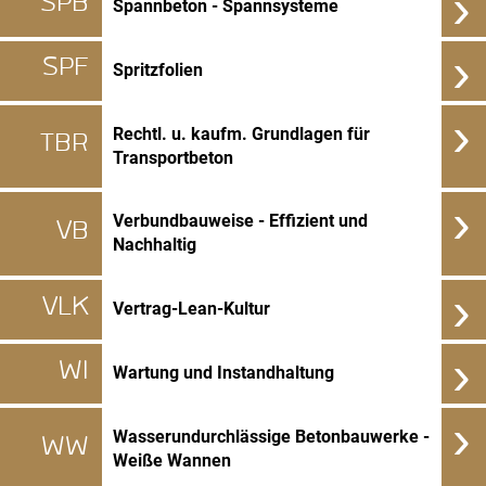
›
SPB
Spannbeton - Spannsysteme
›
SPF
Spritzfolien
›
Rechtl. u. kaufm. Grundlagen für
TBR
Transportbeton
›
Verbundbauweise - Effizient und
VB
Nachhaltig
›
VLK
Vertrag-Lean-Kultur
›
WI
Wartung und Instandhaltung
›
Wasserundurchlässige Betonbauwerke -
WW
Weiße Wannen