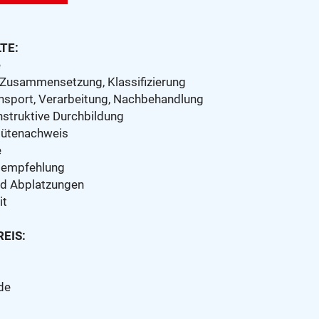
TE:
e
 Zusammensetzung, Klassifizierung
ransport, Verarbeitung, Nachbehandlung
struktive Durchbildung
 Gütenachweis
e
sempfehlung
nd Abplatzungen
it
EIS:
de