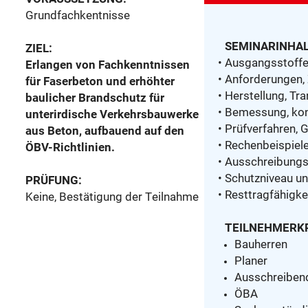
Grundfachkentnisse
SEMINARINHAL
ZIEL:
• Ausgangsstoff
Erlangen von Fachkenntnissen
• Anforderungen,
für Faserbeton und erhöhter
• Herstellung, T
baulicher Brandschutz für
• Bemessung, kon
unterirdische Verkehrsbauwerke
• Prüfverfahren,
aus Beton, aufbauend auf den
• Rechenbeispiel
ÖBV-Richtlinien.
• Ausschreibung
• Schutzniveau u
PRÜFUNG:
• Resttragfähigke
Keine, Bestätigung der Teilnahme
TEILNEHMERKR
Bauherren
Planer
Ausschreiben
ÖBA