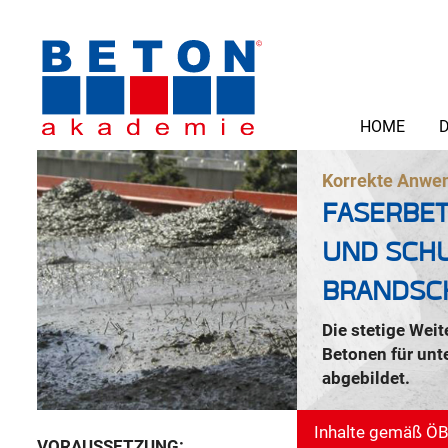
HOME
D
Korrekte Anwe
FASERBET
UND SCH
BRANDSC
Die stetige Wei
Betonen für unt
abgebildet.
Inhalte gemäß ÖBV
VORAUSSETZUNG: