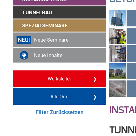
TUNNELBAU
SPEZIALSEMINARE
Neue Seminare
Neue Inhalte
›
Werksleiter
›
Alle Orte
INST
Filter Zurücksetzen
TUNN