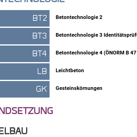
BT2
Betontechnologie 2
BT3
Betontechnologie 3 Identitätsprü
BT4
Betontechnologie 4 (ÖNORM B 47
LB
Leichtbeton
GK
Gesteinskörnungen
ANDSETZUNG
ELBAU