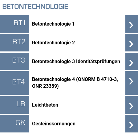
BETONTECHNOLOGIE
›
BT1
Betontechnologie 1
›
BT2
Betontechnologie 2
›
BT3
Betontechnologie 3 Identitätsprüfungen
›
Betontechnologie 4 (ÖNORM B 4710-3,
BT4
ONR 23339)
›
LB
Leichtbeton
›
GK
Gesteinskörnungen