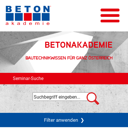
BETONAKADEMIE
BAUTECHNIKWISSEN FÜR GANZ ÖSTERREICH
Seminar-Suche
Filter anwenden
❯