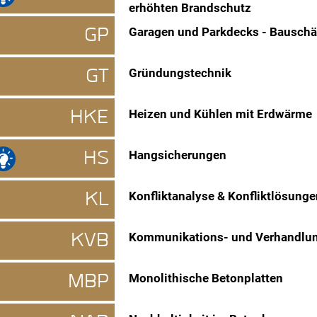
erhöhten Brandschutz
GP
Garagen und Parkdecks - Bausch
GT
Gründungstechnik
HKE
Heizen und Kühlen mit Erdwärme
HS
Hangsicherungen
KL
Konfliktanalyse & Konfliktlösunge
KVB
Kommunikations- und Verhandlung
MBP
Monolithische Betonplatten