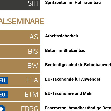
SIH
Spritzbeton im Hohlraumbau
IALSEMINARE
AS
Arbeitssicherheit
BIS
Beton im Straßenbau
BW
Bentonitgeschützte Betonbauwer
ETA
EU-Taxonomie für Anwender
ETM
EU-Taxonomie und Mehr
FBBG
Faserbeton, brandbeständige Beto