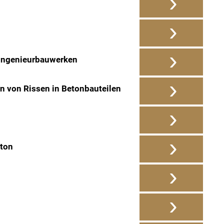
›
›
›
 Ingenieurbauwerken
›
 von Rissen in Betonbauteilen
›
›
eton
›
›