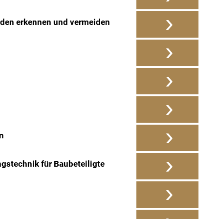
›
äden erkennen und vermeiden
›
›
›
›
n
›
stechnik für Baubeteiligte
›