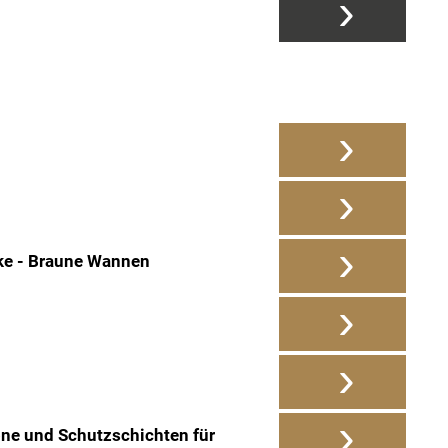
›
›
›
›
ke - Braune Wannen
›
›
›
ne und Schutzschichten für