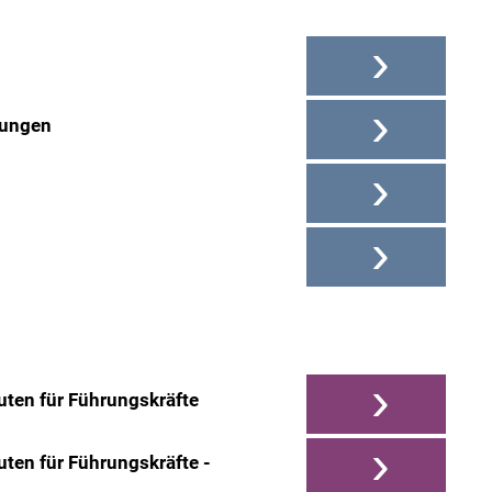
›
›
fungen
›
›
›
ten für Führungskräfte
›
ten für Führungskräfte -