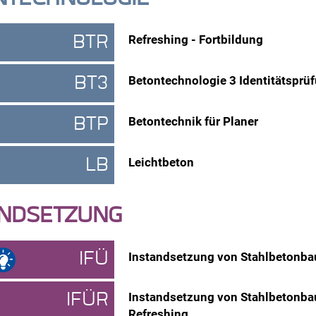
BTR
Refreshing - Fortbildung
BT3
Betontechnologie 3 Identitätsprü
BTP
Betontechnik für Planer
LB
Leichtbeton
ANDSETZUNG
IFÜ
Instandsetzung von Stahlbetonbau
IFÜR
Instandsetzung von Stahlbetonbau
Refreshing