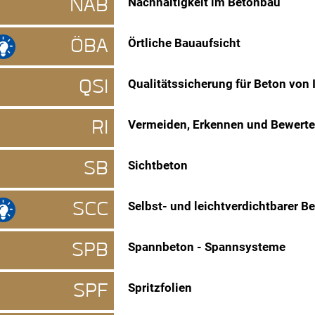
NAB
Nachhaltigkeit im Betonbau
ÖBA
Örtliche Bauaufsicht
QSI
Qualitätssicherung für Beton von
RI
Vermeiden, Erkennen und Bewerten
SB
Sichtbeton
SCC
Selbst- und leichtverdichtbarer B
SPB
Spannbeton - Spannsysteme
SPF
Spritzfolien