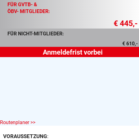
FÜR GVTB- &
ÖBV- MITGLIEDER:
€ 445,-
FÜR NICHT-MITGLIEDER:
€ 610,-
Routenplaner >>
VORAUSSETZUNG
: