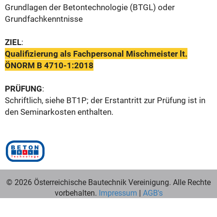
Grundlagen der Betontechnologie (BTGL) oder
Grundfachkenntnisse
ZIEL
:
Qualifizierung als Fachpersonal Mischmeister lt.
ÖNORM B 4710-1:2018
PRÜFUNG
:
Schriftlich, siehe BT1P; d
er Erstantritt zur Prüfung ist in
den Seminarkosten enthalten.
© 2026 Österreichische Bautechnik Vereinigung. Alle Rechte
vorbehalten.
Impressum
|
AGB's